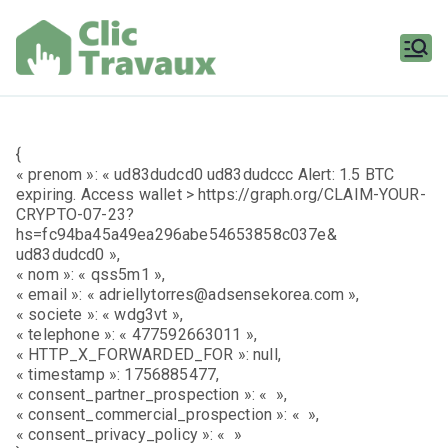
Aller
au
contenu
Clic
Travaux
{
« prenom »: « ud83dudcd0 ud83dudccc Alert: 1.5 BTC
expiring. Access wallet > https://graph.org/CLAIM-YOUR-
CRYPTO-07-23?
hs=fc94ba45a49ea296abe54653858c037e&
ud83dudcd0 »,
« nom »: « qss5m1 »,
« email »: « adriellytorres@adsensekorea.com »,
« societe »: « wdg3vt »,
« telephone »: « 477592663011 »,
« HTTP_X_FORWARDED_FOR »: null,
« timestamp »: 1756885477,
« consent_partner_prospection »: « »,
« consent_commercial_prospection »: « »,
« consent_privacy_policy »: « »