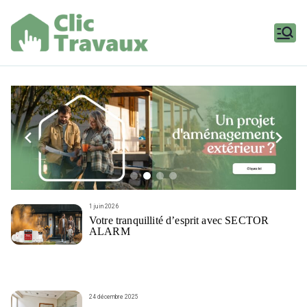
Aller
au
contenu
Clic
Travaux
1 juin 2026
Votre tranquillité d’esprit avec SECTOR
ALARM
24 décembre 2025