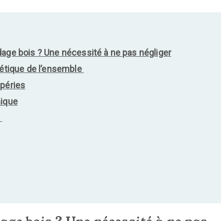
dage bois ? Une nécessité à ne pas négliger
hétique de l’ensemble
mpéries
nique
n
n