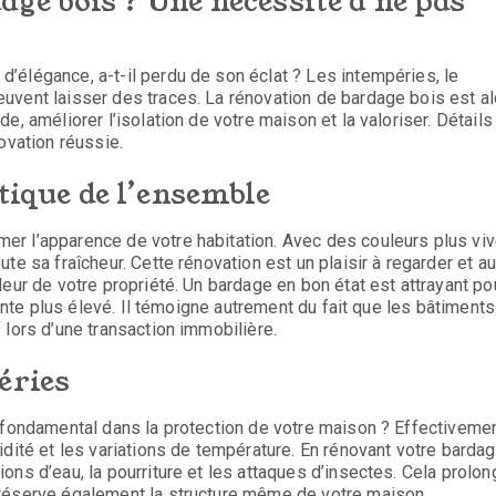
ge bois ? Une nécessité à ne pas
’élégance, a-t-il perdu de son éclat ? Les intempéries, le
uvent laisser des traces. La rénovation de bardage bois est al
, améliorer l’isolation de votre maison et la valoriser. Détails
ovation réussie.
étique de l’ensemble
er l’apparence de votre habitation. Avec des couleurs plus vi
te sa fraîcheur. Cette rénovation est un plaisir à regarder et au
eur de votre propriété. Un bardage en bon état est attrayant po
vente plus élevé. Il témoigne autrement du fait que les bâtiments
 lors d’une transaction immobilière.
éries
 fondamental dans la protection de votre maison ? Effectivement
dité et les variations de température. En rénovant votre bardag
ons d’eau, la pourriture et les attaques d’insectes. Cela prolon
préserve également la structure même de votre maison.