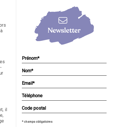
ors
 à
ves
-
ur
, il
e,
ge
* champs obligatoires