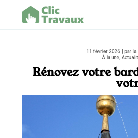
Aller
au
contenu
Clic Trav
11 février 2026 | par la
À la une
,
Actuali
Rénovez votre bard
votr