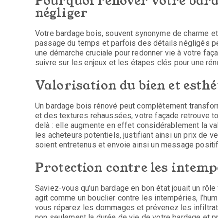
Pourquoi rénover votre barda
négliger
Votre bardage bois, souvent synonyme de charme et d
passage du temps et parfois des détails négligés pe
une démarche cruciale pour redonner vie à votre façade
suivre sur les enjeux et les étapes clés pour une rén
Valorisation du bien et esth
Un bardage bois rénové peut complètement transform
et des textures rehaussées, votre façade retrouve tou
delà : elle augmente en effet considérablement la val
les acheteurs potentiels, justifiant ainsi un prix de 
soient entretenus et envoie ainsi un message positif
Protection contre les intemp
Saviez-vous qu’un bardage en bon état jouait un rôle
agit comme un bouclier contre les intempéries, l’humi
vous réparez les dommages et prévenez les infiltrati
non seulement la durée de vie de votre bardage et 