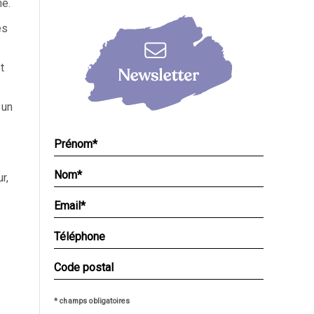
né.
es
t
 un
r,
* champs obligatoires