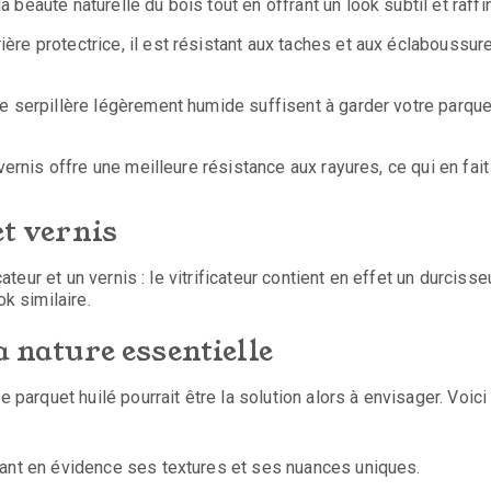
 beauté naturelle du bois tout en offrant un look subtil et raffi
ère protectrice, il est résistant aux taches et aux éclaboussur
ne serpillère légèrement humide suffisent à garder votre parque
 vernis offre une meilleure résistance aux rayures, ce qui en fait
et vernis
ateur et un vernis : le vitrificateur contient en effet un durcisseu
ok similaire.
a nature essentielle
 parquet huilé pourrait être la solution alors à envisager. Voici
ttant en évidence ses textures et ses nuances uniques.