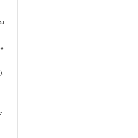
au
ée
l
),
r