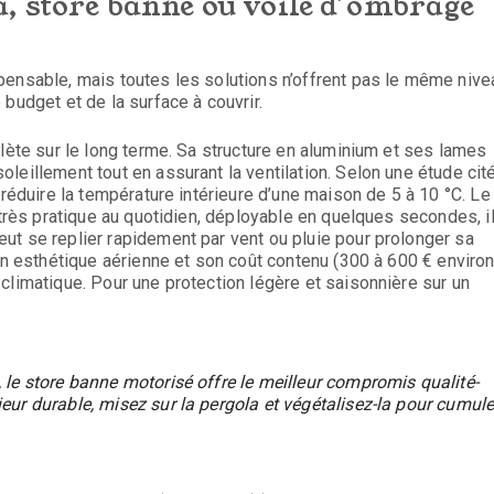
a, store banne ou voile d’ombrage
pensable, mais toutes les solutions n’offrent pas le même nive
budget et de la surface à couvrir.
plète sur le long terme. Sa structure en aluminium et ses lames
leillement tout en assurant la ventilation. Selon une étude cit
 réduire la température intérieure d’une maison de 5 à 10 °C. Le
 très pratique au quotidien, déployable en quelques secondes, i
ut se replier rapidement par vent ou pluie pour prolonger sa
on esthétique aérienne et son coût contenu (300 à 600 € environ
climatique. Pour une protection légère et saisonnière sur un
 le store banne motorisé offre le meilleur compromis qualité-
ieur durable, misez sur la pergola et végétalisez-la pour cumule