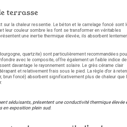
e terrasse
 sur la chaleur ressentie. Le béton et le carrelage foncé sont 
 et leur couleur sombre les font se transformer en véritables
présentent une inertie thermique élevée, ils absorbent lentemen
de Bourgogne, quartzite) sont particulièrement recommandées pou
fondre avec le composite, offre également un faible indice de
hissent davantage le rayonnement solaire. Le grès cérame clair
rapant et relativement frais sous le pied. La règle d’or à reteni
, brun foncé) absorbent significativement plus de chaleur que 
r.
ment séduisants, présentent une conductivité thermique élevée 
s en exposition plein sud.