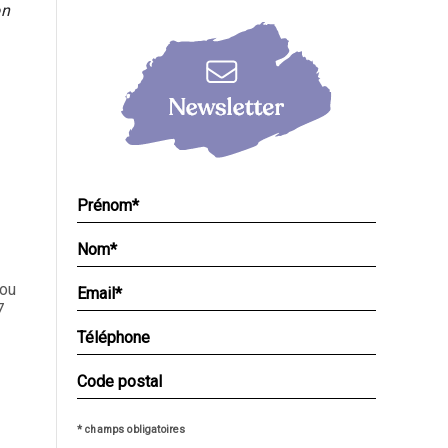
on
 ou
7
* champs obligatoires