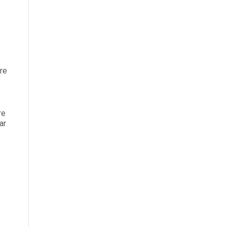
ère
re
ar