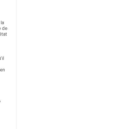
la
e de
état
’il
 en
n