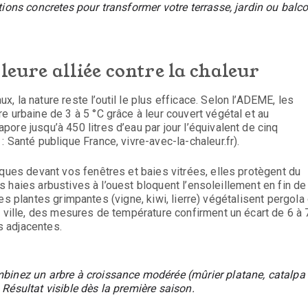
ctions concretes pour transformer votre terrasse, jardin ou balc
leure alliée contre la chaleur
 la nature reste l’outil le plus efficace. Selon l’ADEME, les
e urbaine de 3 à 5 °C grâce à leur couvert végétal et au
ore jusqu’à 450 litres d’eau par jour l’équivalent de cinq
 Santé publique France, vivre-avec-la-chaleur.fr).
uques devant vos fenêtres et baies vitrées, elles protègent du
Des haies arbustives à l’ouest bloquent l’ensoleillement en fin de
, les plantes grimpantes (vigne, kiwi, lierre) végétalisent pergola
n ville, des mesures de température confirment un écart de 6 à 
 adjacentes.
mbinez un arbre à croissance modérée (mûrier platane, catalpa
 Résultat visible dès la première saison.