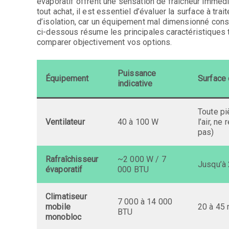
évaporatif offrent une sensation de fraîcheur immédi
tout achat, il est essentiel d’évaluer la surface à tra
d’isolation, car un équipement mal dimensionné con
ci-dessous résume les principales caractéristiques 
comparer objectivement vos options.
Puissance
Équipement
Surface 
indicative
Toute pi
Ventilateur
40 à 100 W
l’air, ne 
pas)
Rafraîchisseur
~2 000 W / 7
Jusqu’à
évaporatif
000 BTU
Climatiseur
7 000 à 14 000
mobile
20 à 45
BTU
monobloc