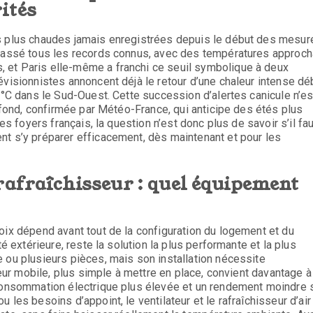
ités
es plus chaudes jamais enregistrées depuis le début des mesur
épassé tous les records connus, avec des températures approch
 et Paris elle-même a franchi ce seuil symbolique à deux
évisionnistes annoncent déjà le retour d’une chaleur intense dé
 °C dans le Sud-Ouest. Cette succession d’alertes canicule n’es
e fond, confirmée par Météo-France, qui anticipe des étés plus
les foyers français, la question n’est donc plus de savoir s’il fa
nt s’y préparer efficacement, dès maintenant et pour les
rafraîchisseur : quel équipement
oix dépend avant tout de la configuration du logement et du
é extérieure, reste la solution la plus performante et la plus
 ou plusieurs pièces, mais son installation nécessite
seur mobile, plus simple à mettre en place, convient davantage à
 consommation électrique plus élevée et un rendement moindre 
les besoins d’appoint, le ventilateur et le rafraîchisseur d’air