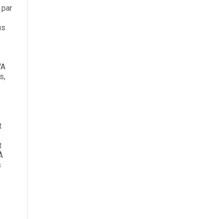
 par
us
VA
s,
t
t
À
s