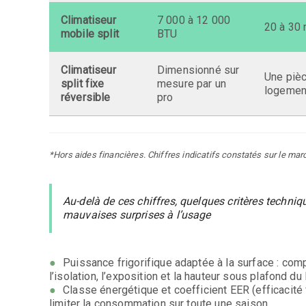
Climatiseur
7 000 à 12 000
20 à 30
mobile split
BTU
Climatiseur
Dimensionné sur
Une pièc
split fixe
mesure par un
logemen
réversible
pro
*Hors aides financières. Chiffres indicatifs constatés sur le marc
Au-delà de ces chiffres, quelques critères techniqu
mauvaises surprises à l’usage
Puissance frigorifique adaptée à la surface : com
l’isolation, l’exposition et la hauteur sous plafond d
Classe énergétique et coefficient EER (efficacité f
limiter la consommation sur toute une saison.