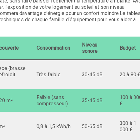
ate, sans faire baisser réellement la température ambiante. Av
iter, l’exposition de votre logement au soleil et son niveau
sommera davantage d’énergie pour un confort moindre.Le table
techniques de chaque famille d’équipement pour vous aider à
Niveau
couverte
Consommation
Budget
sonore
èce (brasse
refroidit
Très faible
30-45 dB
20 à 80 
Faible (sans
100 à 30
 20 m²
35-45 dB
compresseur)
€
300 à 1
 m²
0,8 à 1,5 kWh/h
50-65 dB
000 €