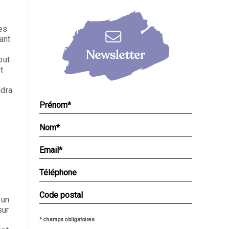
es
ant
but
t
udra
 un
sur
* champs obligatoires