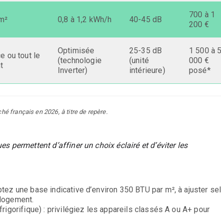
700 à 1
 m²
0,8 à 1,2 kWh/h
40-45 dB
200 €
Optimisée
25-35 dB
1 500 à 
e ou tout le
(technologie
(unité
000 €
t
Inverter)
intérieure)
posé*
hé français en 2026, à titre de repère.
es permettent d’affiner un choix éclairé et d’éviter les
ptez une base indicative d’environ 350 BTU par m², à ajuster se
u logement.
rigorifique) : privilégiez les appareils classés A ou A+ pour