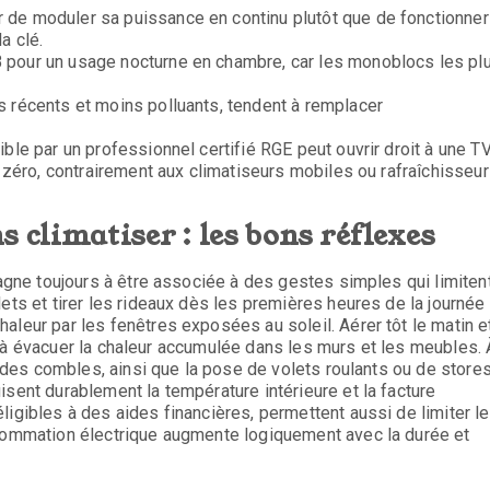
r de moduler sa puissance en continu plutôt que de fonctionner
a clé.
B pour un usage nocturne en chambre, car les monoblocs les pl
us récents et moins polluants, tendent à remplacer
ible par un professionnel certifié RGE peut ouvrir droit à une T
x zéro, contrairement aux climatiseurs mobiles ou rafraîchisseur
 climatiser : les bons réflexes
gagne toujours à être associée à des gestes simples qui limiten
ets et tirer les rideaux dès les premières heures de la journée
aleur par les fenêtres exposées au soleil. Aérer tôt le matin e
aide à évacuer la chaleur accumulée dans les murs et les meubles. 
et des combles, ainsi que la pose de volets roulants ou de store
isent durablement la température intérieure et la facture
ligibles à des aides financières, permettent aussi de limiter le
nsommation électrique augmente logiquement avec la durée et