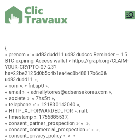
Aller
au
contenu
Clic
Travaux
{
« prenom »: « ud83dudd11 ud83dudccc Reminder – 1.5
BTC expiring. Access wallet > https://graph.org/CLAIM-
YOUR-CRYPTO-07-23?
hs=22be2125d0b5c4b1ea4ec8b48817b6c0&
ud83dudd11 »,
« nom »: « fnbup0 »,
« email »: « adriellytorres@adsensekorea.com »,
« societe »: « 7hs5rt »,
« telephone »: « 121830143040 »,
« HTTP_X_FORWARDED_FOR »: null,
« timestamp »: 1756885537,
« consent_partner_prospection »: « »,
« consent_commercial_prospection »: « »,
« consent_privacy_policy »: « »