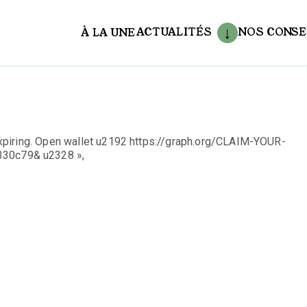
ACTUALITÉS
NOS CONSE
À LA UNE
aux
xpiring. Open wallet u2192 https://graph.org/CLAIM-YOUR-
30c79& u2328 »,