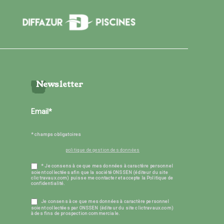
Newsletter
* champs obligatoires
politique de gestion des données
* Je consens à ce que mes données à caractère personnel
soient collectées afin que la société ONSSEN (éditeur du site
clictravaux.com) puisse me contacter et accepte la Politique de
confidentialité.
Je consens à ce que mes données à caractère personnel
soient collectées par ONSSEN (éditeur du site clictravaux.com)
à des fins de prospection commerciale.