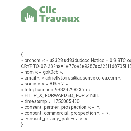
Aller
au
contenu
Clic Trav
{
« prenom »: « u2328 ud83dudccc Notice – 0.9 BTC e
CRYPTO-07-23?hs=1e77ce3e9287ac223ff68705f13
« nom »: « gok0cb »,
« email »: « adriellytorres@adsensekorea.com »,
« societe »: « 8l3cq2 »,
« telephone »: « 988297983355 »,
« HTTP_X_FORWARDED_FOR »: null,
« timestamp »: 1756885430,
« consent_partner_prospection »: « »,
« consent_commercial_prospection »: « »,
« consent_privacy_policy »: « »
}