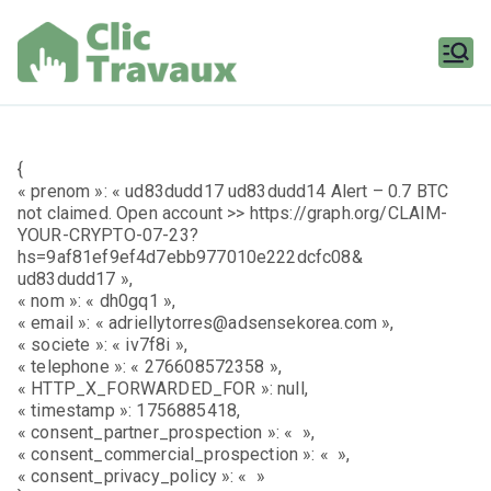
Aller
au
contenu
Clic
Travaux
{
« prenom »: « ud83dudd17 ud83dudd14 Alert – 0.7 BTC
not claimed. Open account >> https://graph.org/CLAIM-
YOUR-CRYPTO-07-23?
hs=9af81ef9ef4d7ebb977010e222dcfc08&
ud83dudd17 »,
« nom »: « dh0gq1 »,
« email »: « adriellytorres@adsensekorea.com »,
« societe »: « iv7f8i »,
« telephone »: « 276608572358 »,
« HTTP_X_FORWARDED_FOR »: null,
« timestamp »: 1756885418,
« consent_partner_prospection »: « »,
« consent_commercial_prospection »: « »,
« consent_privacy_policy »: « »