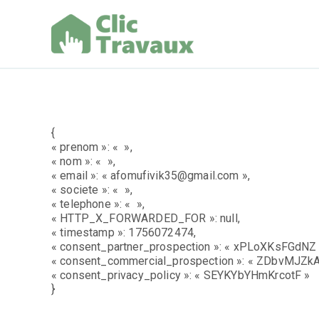
Aller
au
contenu
Clic Trav
{
« prenom »: « »,
« nom »: « »,
« email »: « afomufivik35@gmail.com »,
« societe »: « »,
« telephone »: « »,
« HTTP_X_FORWARDED_FOR »: null,
« timestamp »: 1756072474,
« consent_partner_prospection »: « xPLoXKsFGdNZ 
« consent_commercial_prospection »: « ZDbvMJZkA
« consent_privacy_policy »: « SEYKYbYHmKrcotF »
}