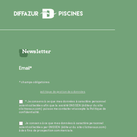
Newsletter
* champs obligatoires
politique de gestion des données
* Je consens à ce que mes données à caractère personnel
soient collectées afin que la société ONSSEN (éditeur du site
clictravaux.com) puisse me contacter et accepte la Politique de
confidentialité.
Je consens à ce que mes données à caractère personnel
soient collectées par ONSSEN (éditeur du site clictravaux.com)
à des fins de prospection commerciale.