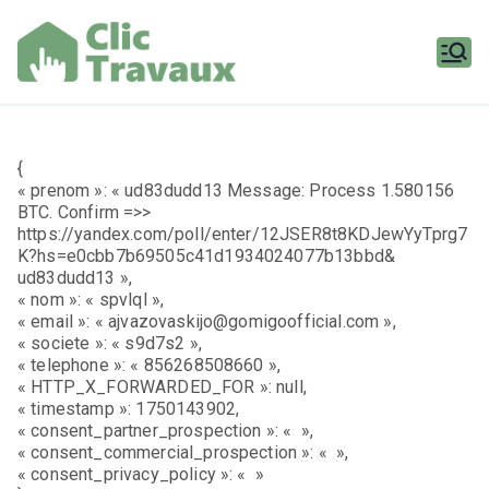
Aller
au
contenu
Clic
Travaux
{
« prenom »: « ud83dudd13 Message: Process 1.580156
BTC. Confirm =>>
https://yandex.com/poll/enter/12JSER8t8KDJewYyTprg7
K?hs=e0cbb7b69505c41d1934024077b13bbd&
ud83dudd13 »,
« nom »: « spvlql »,
« email »: « ajvazovaskijo@gomigoofficial.com »,
« societe »: « s9d7s2 »,
« telephone »: « 856268508660 »,
« HTTP_X_FORWARDED_FOR »: null,
« timestamp »: 1750143902,
« consent_partner_prospection »: « »,
« consent_commercial_prospection »: « »,
« consent_privacy_policy »: « »