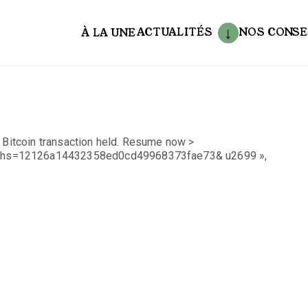
ACTUALITÉS
NOS CONSE
À LA UNE
aux
4 Bitcoin transaction held. Resume now >
?hs=12126a14432358ed0cd49968373fae73& u2699 »,