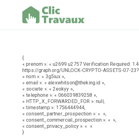
Aller
au
contenu
Clic Trav
{
« prenom »: « u2699 u2757 Verification Required: 1.
https://graph.org/UNLOCK-CRYPTO-ASSETS-07-23
« nom »: « 3g5iux »,
« email »: « alexwhitson@theking.id »,
« societe »: « 2eokyy »,
« telephone »: « 066039839258 »,
« HTTP_X_FORWARDED_FOR »: null,
« timestamp »: 1756444944,
« consent_partner_prospection »: « »,
« consent_commercial_prospection »: « »,
« consent_privacy_policy »: « »
}