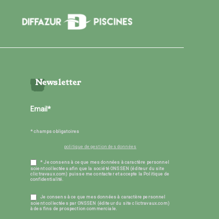
Newsletter
* champs obligatoires
politique de gestion des données
* Je consens à ce que mes données à caractère personnel
soient collectées afin que la société ONSSEN (éditeur du site
clictravaux.com) puisse me contacter et accepte la Politique de
confidentialité.
Je consens à ce que mes données à caractère personnel
soient collectées par ONSSEN (éditeur du site clictravaux.com)
à des fins de prospection commerciale.