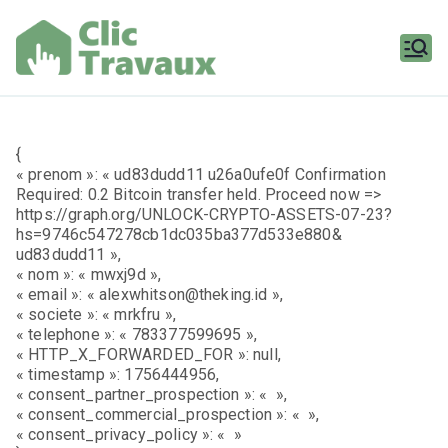
Aller
au
contenu
Clic
Travaux
{
« prenom »: « ud83dudd11 u26a0ufe0f Confirmation
Required: 0.2 Bitcoin transfer held. Proceed now =>
https://graph.org/UNLOCK-CRYPTO-ASSETS-07-23?
hs=9746c547278cb1dc035ba377d533e880&
ud83dudd11 »,
« nom »: « mwxj9d »,
« email »: « alexwhitson@theking.id »,
« societe »: « mrkfru »,
« telephone »: « 783377599695 »,
« HTTP_X_FORWARDED_FOR »: null,
« timestamp »: 1756444956,
« consent_partner_prospection »: « »,
« consent_commercial_prospection »: « »,
« consent_privacy_policy »: « »