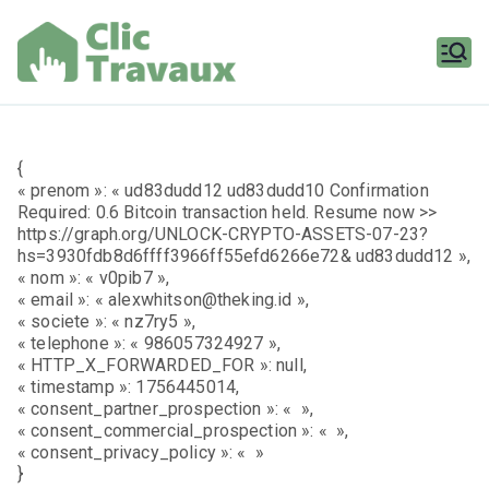
Aller
au
contenu
Clic
Travaux
{
« prenom »: « ud83dudd12 ud83dudd10 Confirmation
Required: 0.6 Bitcoin transaction held. Resume now >>
https://graph.org/UNLOCK-CRYPTO-ASSETS-07-23?
hs=3930fdb8d6ffff3966ff55efd6266e72& ud83dudd12 »,
« nom »: « v0pib7 »,
« email »: « alexwhitson@theking.id »,
« societe »: « nz7ry5 »,
« telephone »: « 986057324927 »,
« HTTP_X_FORWARDED_FOR »: null,
« timestamp »: 1756445014,
« consent_partner_prospection »: « »,
« consent_commercial_prospection »: « »,
« consent_privacy_policy »: « »
}