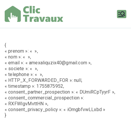
Aller
au
contenu
Clic
Travaux
{
« prenom »: « »,
« nom »: « »,
« email »: « amexaliquzix40@gmail.com »,
« societe »: « »,
« telephone »: « »,
« HTTP_X_FORWARDED_FOR »: null,
« timestamp »: 1755875952,
« consent_partner_prospection »: « DUmiRCpTyyrF »,
« consent_commercial_prospection »:
« RXFWIgvMvttHN »,
« consent_privacy_policy »: « iOmgbfvwLLxbd »
}