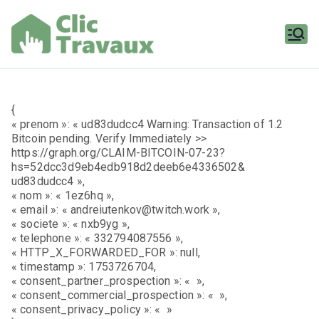
Aller
au
contenu
Clic
Travaux
{
« prenom »: « ud83dudcc4 Warning: Transaction of 1.2
Bitcoin pending. Verify Immediately >>
https://graph.org/CLAIM-BITCOIN-07-23?
hs=52dcc3d9eb4edb918d2deeb6e4336502&
ud83dudcc4 »,
« nom »: « 1ez6hq »,
« email »: « andreiutenkov@twitch.work »,
« societe »: « nxb9yg »,
« telephone »: « 332794087556 »,
« HTTP_X_FORWARDED_FOR »: null,
« timestamp »: 1753726704,
« consent_partner_prospection »: « »,
« consent_commercial_prospection »: « »,
« consent_privacy_policy »: « »