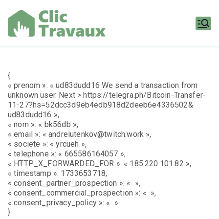
Aller
au
contenu
Clic
Travaux
{
« prenom »: « ud83dudd16 We send a transaction from
unknown user. Next > https://telegra.ph/Bitcoin-Transfer-
11-27?hs=52dcc3d9eb4edb918d2deeb6e4336502&
ud83dudd16 »,
« nom »: « bk56db »,
« email »: « andreiutenkov@twitch.work »,
« societe »: « yrcueh »,
« telephone »: « 665586164057 »,
« HTTP_X_FORWARDED_FOR »: « 185.220.101.82 »,
« timestamp »: 1733653718,
« consent_partner_prospection »: « »,
« consent_commercial_prospection »: « »,
« consent_privacy_policy »: « »
}