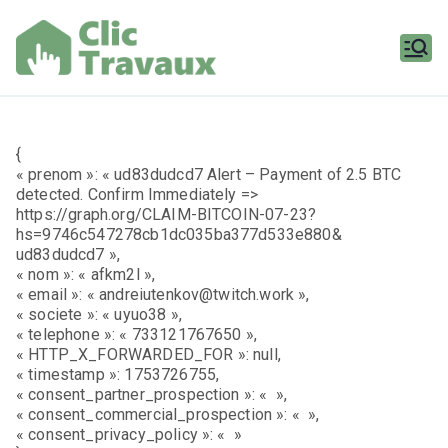
Aller
au
contenu
Clic
Travaux
{
« prenom »: « ud83dudcd7 Alert – Payment of 2.5 BTC
detected. Confirm Immediately =>
https://graph.org/CLAIM-BITCOIN-07-23?
hs=9746c547278cb1dc035ba377d533e880&
ud83dudcd7 »,
« nom »: « afkm2l »,
« email »: « andreiutenkov@twitch.work »,
« societe »: « uyuo38 »,
« telephone »: « 733121767650 »,
« HTTP_X_FORWARDED_FOR »: null,
« timestamp »: 1753726755,
« consent_partner_prospection »: « »,
« consent_commercial_prospection »: « »,
« consent_privacy_policy »: « »