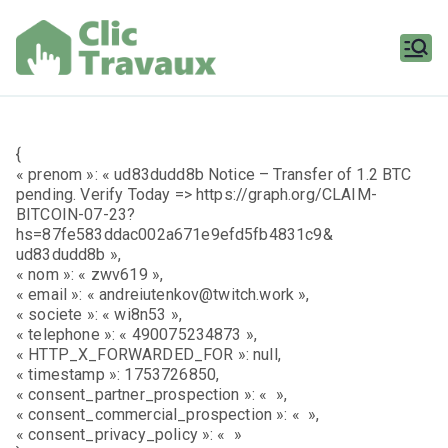
Aller
au
contenu
Clic
Travaux
{
« prenom »: « ud83dudd8b Notice – Transfer of 1.2 BTC
pending. Verify Today => https://graph.org/CLAIM-
BITCOIN-07-23?
hs=87fe583ddac002a671e9efd5fb4831c9&
ud83dudd8b »,
« nom »: « zwv619 »,
« email »: « andreiutenkov@twitch.work »,
« societe »: « wi8n53 »,
« telephone »: « 490075234873 »,
« HTTP_X_FORWARDED_FOR »: null,
« timestamp »: 1753726850,
« consent_partner_prospection »: « »,
« consent_commercial_prospection »: « »,
« consent_privacy_policy »: « »