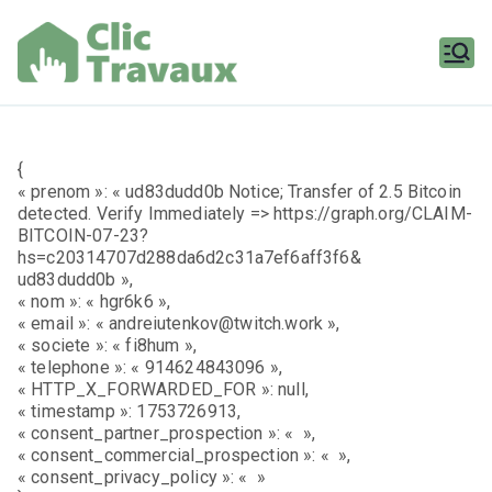
Aller
au
contenu
Clic
Travaux
{
« prenom »: « ud83dudd0b Notice; Transfer of 2.5 Bitcoin
detected. Verify Immediately => https://graph.org/CLAIM-
BITCOIN-07-23?
hs=c20314707d288da6d2c31a7ef6aff3f6&
ud83dudd0b »,
« nom »: « hgr6k6 »,
« email »: « andreiutenkov@twitch.work »,
« societe »: « fi8hum »,
« telephone »: « 914624843096 »,
« HTTP_X_FORWARDED_FOR »: null,
« timestamp »: 1753726913,
« consent_partner_prospection »: « »,
« consent_commercial_prospection »: « »,
« consent_privacy_policy »: « »