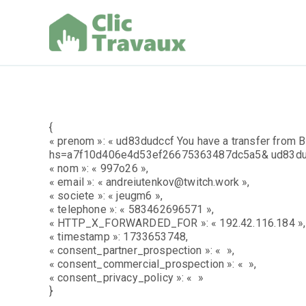
Aller
au
contenu
Clic Trav
{
« prenom »: « ud83dudccf You have a transfer from B
hs=a7f10d406e4d53ef26675363487dc5a5& ud83dud
« nom »: « 997o26 »,
« email »: « andreiutenkov@twitch.work »,
« societe »: « jeugm6 »,
« telephone »: « 583462696571 »,
« HTTP_X_FORWARDED_FOR »: « 192.42.116.184 »,
« timestamp »: 1733653748,
« consent_partner_prospection »: « »,
« consent_commercial_prospection »: « »,
« consent_privacy_policy »: « »
}