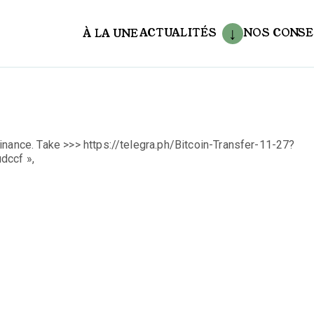
ACTUALITÉS
NOS CONSE
À LA UNE
aux
inance. Take >>> https://telegra.ph/Bitcoin-Transfer-11-27?
ccf »,