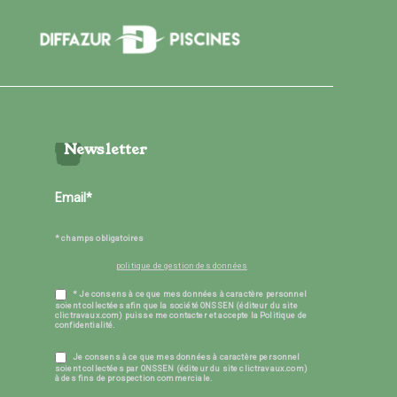
Newsletter
* champs obligatoires
politique de gestion des données
* Je consens à ce que mes données à caractère personnel
soient collectées afin que la société ONSSEN (éditeur du site
clictravaux.com) puisse me contacter et accepte la Politique de
confidentialité.
Je consens à ce que mes données à caractère personnel
soient collectées par ONSSEN (éditeur du site clictravaux.com)
à des fins de prospection commerciale.