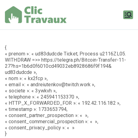
Aller
au
contenu
Clic
Travaux
{
« prenom »: « ud83dudcde Ticket; Process u2116ZL05.
WITHDRAW =>> https://telegra.ph/Bitcoin-Transfer-11-
27?hs=1b6d0f6010cd49032eb8928686f9f194&
ud83dudcde »,
« nom »: « kx2fcp »,
« email »: « andreiutenkov@twitch.work »,
« societe »: « 3ywkvh »,
« telephone »: « 245941153370 »,
« HTTP_X_FORWARDED_FOR »: « 192.42.116.182 »,
« timestamp »: 1733653794,
« consent_partner_prospection »: « »,
« consent_commercial_prospection »: « »,
« consent_privacy_policy »: « »
}