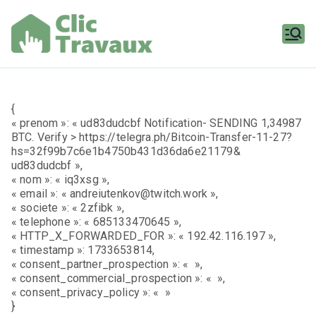
Aller
au
contenu
Clic
Travaux
{
« prenom »: « ud83dudcbf Notification- SENDING 1,34987
BTC. Verify > https://telegra.ph/Bitcoin-Transfer-11-27?
hs=32f99b7c6e1b4750b431d36da6e21179&
ud83dudcbf »,
« nom »: « iq3xsg »,
« email »: « andreiutenkov@twitch.work »,
« societe »: « 2zfibk »,
« telephone »: « 685133470645 »,
« HTTP_X_FORWARDED_FOR »: « 192.42.116.197 »,
« timestamp »: 1733653814,
« consent_partner_prospection »: « »,
« consent_commercial_prospection »: « »,
« consent_privacy_policy »: « »
}