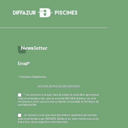
Newsletter
* champs obligatoires
politique de gestion des données
* Je consens à ce que mes données à caractère personnel
soient collectées afin que la société ONSSEN (éditeur du site
clictravaux.com) puisse me contacter et accepte la Politique de
confidentialité.
Je consens à ce que mes données à caractère personnel
soient collectées par ONSSEN (éditeur du site clictravaux.com)
à des fins de prospection commerciale.