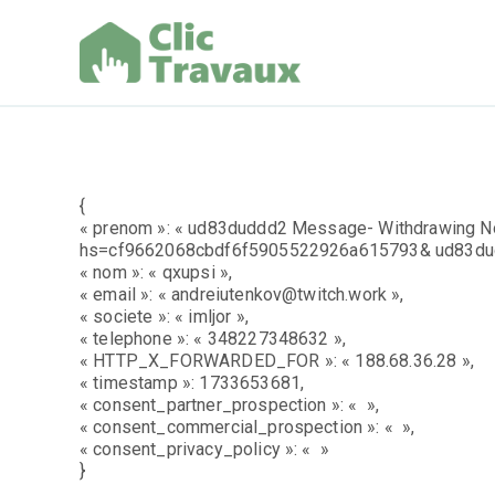
Aller
au
contenu
Clic Trav
{
« prenom »: « ud83duddd2 Message- Withdrawing No
hs=cf9662068cbdf6f5905522926a615793& ud83dud
« nom »: « qxupsi »,
« email »: « andreiutenkov@twitch.work »,
« societe »: « imljor »,
« telephone »: « 348227348632 »,
« HTTP_X_FORWARDED_FOR »: « 188.68.36.28 »,
« timestamp »: 1733653681,
« consent_partner_prospection »: « »,
« consent_commercial_prospection »: « »,
« consent_privacy_policy »: « »
}