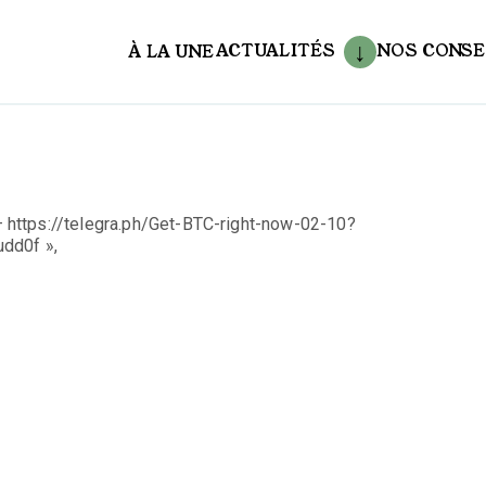
ACTUALITÉS
NOS CONSE
À LA UNE
aux
https://telegra.ph/Get-BTC-right-now-02-10?
dd0f »,