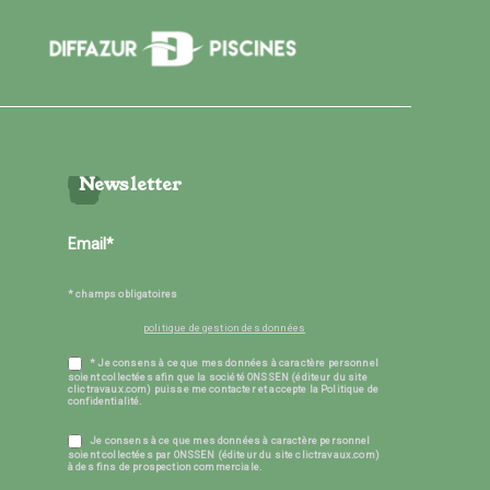
Newsletter
* champs obligatoires
politique de gestion des données
* Je consens à ce que mes données à caractère personnel
soient collectées afin que la société ONSSEN (éditeur du site
clictravaux.com) puisse me contacter et accepte la Politique de
confidentialité.
Je consens à ce que mes données à caractère personnel
soient collectées par ONSSEN (éditeur du site clictravaux.com)
à des fins de prospection commerciale.