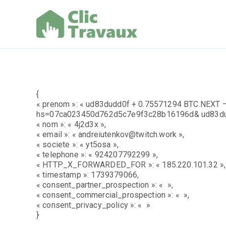
Aller
au
contenu
Clic Trav
{
« prenom »: « ud83dudd0f + 0.75571294 BTC.NEXT – 
hs=07ca023450d762d5c7e9f3c28b16196d& ud83du
« nom »: « 4j2d3x »,
« email »: « andreiutenkov@twitch.work »,
« societe »: « yt5osa »,
« telephone »: « 924207792299 »,
« HTTP_X_FORWARDED_FOR »: « 185.220.101.32 »,
« timestamp »: 1739379066,
« consent_partner_prospection »: « »,
« consent_commercial_prospection »: « »,
« consent_privacy_policy »: « »
}