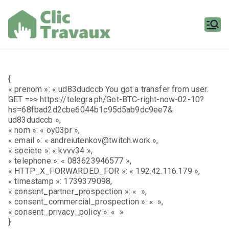
Aller
au
contenu
Clic
Travaux
{
« prenom »: « ud83dudccb You got a transfer from user.
GET =>> https://telegra.ph/Get-BTC-right-now-02-10?
hs=68fbad2d2cbe6044b1c95d5ab9dc9ee7&
ud83dudccb »,
« nom »: « oy03pr »,
« email »: « andreiutenkov@twitch.work »,
« societe »: « kvvv34 »,
« telephone »: « 083623946577 »,
« HTTP_X_FORWARDED_FOR »: « 192.42.116.179 »,
« timestamp »: 1739379098,
« consent_partner_prospection »: « »,
« consent_commercial_prospection »: « »,
« consent_privacy_policy »: « »
}