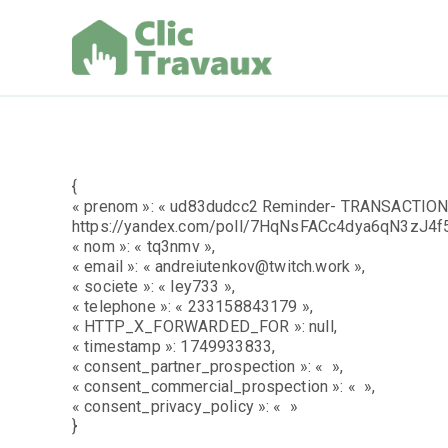
Aller
au
contenu
Clic Trav
{
« prenom »: « ud83dudcc2 Reminder- TRANSACTION 
https://yandex.com/poll/7HqNsFACc4dya6qN3zJ4
« nom »: « tq3nmv »,
« email »: « andreiutenkov@twitch.work »,
« societe »: « ley733 »,
« telephone »: « 233158843179 »,
« HTTP_X_FORWARDED_FOR »: null,
« timestamp »: 1749933833,
« consent_partner_prospection »: « »,
« consent_commercial_prospection »: « »,
« consent_privacy_policy »: « »
}