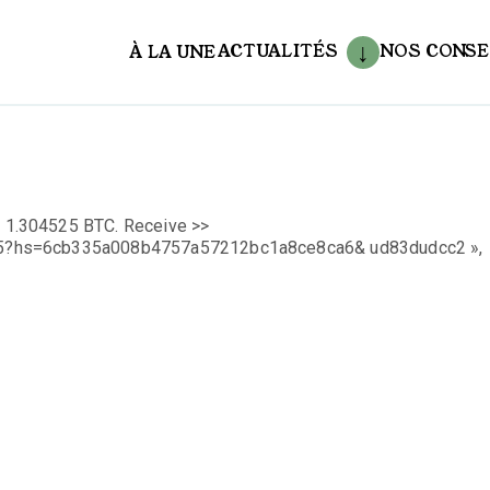
ACTUALITÉS
NOS CONSE
À LA UNE
aux
1.304525 BTC. Receive >>
f5?hs=6cb335a008b4757a57212bc1a8ce8ca6& ud83dudcc2 »,