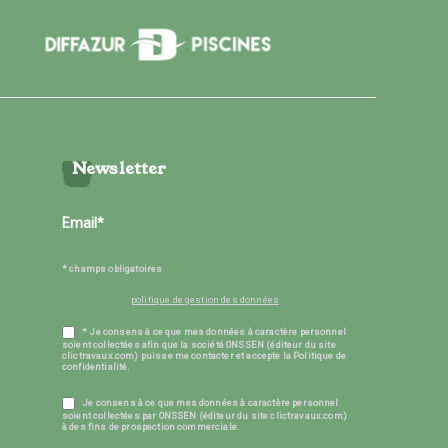
Newsletter
* champs obligatoires
politique de gestion des données
* Je consens à ce que mes données à caractère personnel
soient collectées afin que la société ONSSEN (éditeur du site
clictravaux.com) puisse me contacter et accepte la Politique de
confidentialité.
Je consens à ce que mes données à caractère personnel
soient collectées par ONSSEN (éditeur du site clictravaux.com)
à des fins de prospection commerciale.