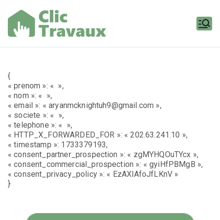
Aller
au
contenu
Clic
Travaux
{
« prenom »: « »,
« nom »: « »,
« email »: « aryanmcknightuh9@gmail.com »,
« societe »: « »,
« telephone »: « »,
« HTTP_X_FORWARDED_FOR »: « 202.63.241.10 »,
« timestamp »: 1733379193,
« consent_partner_prospection »: « zgMYHQOuTYcx »,
« consent_commercial_prospection »: « gyiHfPBMgB »,
« consent_privacy_policy »: « EzAXlAfoJfLKnV »
}