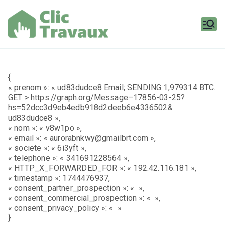
Aller
au
contenu
Clic
Travaux
{
« prenom »: « ud83dudce8 Email; SENDING 1,979314 BTC.
GET > https://graph.org/Message–17856-03-25?
hs=52dcc3d9eb4edb918d2deeb6e4336502&
ud83dudce8 »,
« nom »: « v8w1po »,
« email »: « aurorabnkwy@gmailbrt.com »,
« societe »: « 6i3yft »,
« telephone »: « 341691228564 »,
« HTTP_X_FORWARDED_FOR »: « 192.42.116.181 »,
« timestamp »: 1744476937,
« consent_partner_prospection »: « »,
« consent_commercial_prospection »: « »,
« consent_privacy_policy »: « »
}