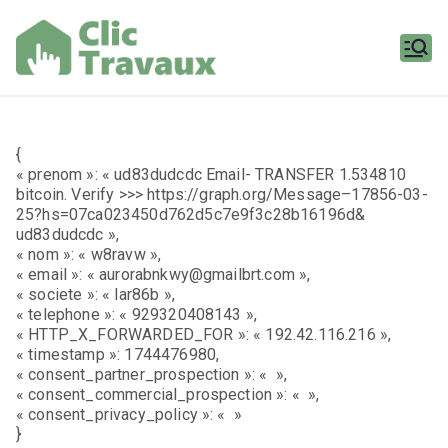
Aller
au
contenu
Clic
Travaux
{
« prenom »: « ud83dudcdc Email- TRANSFER 1.534810
bitcoin. Verify >>> https://graph.org/Message–17856-03-
25?hs=07ca023450d762d5c7e9f3c28b16196d&
ud83dudcdc »,
« nom »: « w8ravw »,
« email »: « aurorabnkwy@gmailbrt.com »,
« societe »: « lar86b »,
« telephone »: « 929320408143 »,
« HTTP_X_FORWARDED_FOR »: « 192.42.116.216 »,
« timestamp »: 1744476980,
« consent_partner_prospection »: « »,
« consent_commercial_prospection »: « »,
« consent_privacy_policy »: « »
}