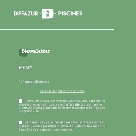
Newsletter
* champs obligatoires
politique de gestion des données
* Je consens à ce que mes données à caractère personnel
soient collectées afin que la société ONSSEN (éditeur du site
clictravaux.com) puisse me contacter et accepte la Politique de
confidentialité.
Je consens à ce que mes données à caractère personnel
soient collectées par ONSSEN (éditeur du site clictravaux.com)
à des fins de prospection commerciale.