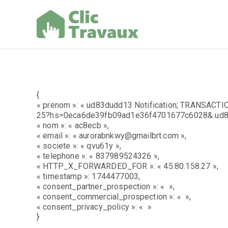
Aller
au
contenu
Clic Trav
{
« prenom »: « ud83dudd13 Notification; TRANSACTI
25?hs=0eca6de39fb09ad1e36f4701677c6028& ud8
« nom »: « ac8ecb »,
« email »: « aurorabnkwy@gmailbrt.com »,
« societe »: « qvu61y »,
« telephone »: « 837989524326 »,
« HTTP_X_FORWARDED_FOR »: « 45.80.158.27 »,
« timestamp »: 1744477003,
« consent_partner_prospection »: « »,
« consent_commercial_prospection »: « »,
« consent_privacy_policy »: « »
}