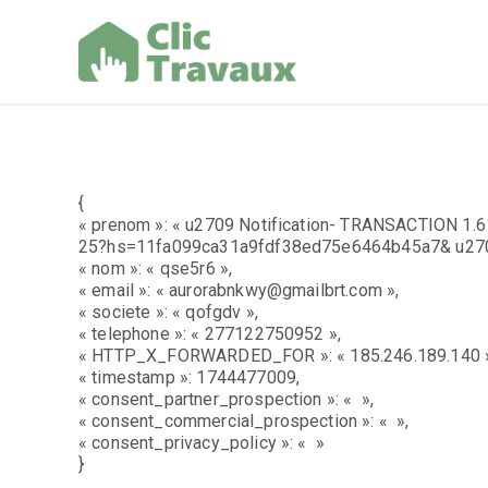
Aller
au
contenu
Clic Trav
{
« prenom »: « u2709 Notification- TRANSACTION 1.6
25?hs=11fa099ca31a9fdf38ed75e6464b45a7& u270
« nom »: « qse5r6 »,
« email »: « aurorabnkwy@gmailbrt.com »,
« societe »: « qofgdv »,
« telephone »: « 277122750952 »,
« HTTP_X_FORWARDED_FOR »: « 185.246.189.140 
« timestamp »: 1744477009,
« consent_partner_prospection »: « »,
« consent_commercial_prospection »: « »,
« consent_privacy_policy »: « »
}