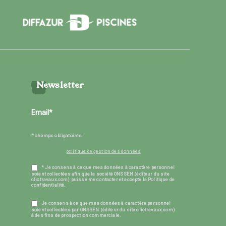
Newsletter
* champs obligatoires
politique de gestion des données
* Je consens à ce que mes données à caractère personnel
soient collectées afin que la société ONSSEN (éditeur du site
clictravaux.com) puisse me contacter et accepte la Politique de
confidentialité.
Je consens à ce que mes données à caractère personnel
soient collectées par ONSSEN (éditeur du site clictravaux.com)
à des fins de prospection commerciale.