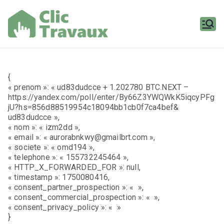
Aller
au
contenu
Clic
Travaux
{
« prenom »: « ud83dudcce + 1.202780 BTC.NEXT –
https://yandex.com/poll/enter/By66Z3YWQWkK5iqcyPFg
jU?hs=856d88519954c18094bb1cb0f7ca4bef&
ud83dudcce »,
« nom »: « izm2dd »,
« email »: « aurorabnkwy@gmailbrt.com »,
« societe »: « omd194 »,
« telephone »: « 155732245464 »,
« HTTP_X_FORWARDED_FOR »: null,
« timestamp »: 1750080416,
« consent_partner_prospection »: « »,
« consent_commercial_prospection »: « »,
« consent_privacy_policy »: « »
}