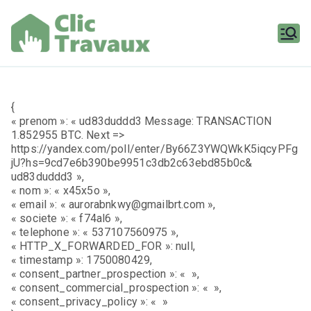
Aller
au
contenu
Clic
Travaux
{
« prenom »: « ud83duddd3 Message: TRANSACTION
1.852955 BTC. Next =>
https://yandex.com/poll/enter/By66Z3YWQWkK5iqcyPFg
jU?hs=9cd7e6b390be9951c3db2c63ebd85b0c&
ud83duddd3 »,
« nom »: « x45x5o »,
« email »: « aurorabnkwy@gmailbrt.com »,
« societe »: « f74al6 »,
« telephone »: « 537107560975 »,
« HTTP_X_FORWARDED_FOR »: null,
« timestamp »: 1750080429,
« consent_partner_prospection »: « »,
« consent_commercial_prospection »: « »,
« consent_privacy_policy »: « »