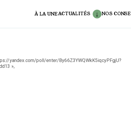
ACTUALITÉS
NOS CONSE
À LA UNE
aux
ttps://yandex.com/poll/enter/By66Z3YWQWkK5iqcyPFgjU?
d13 »,