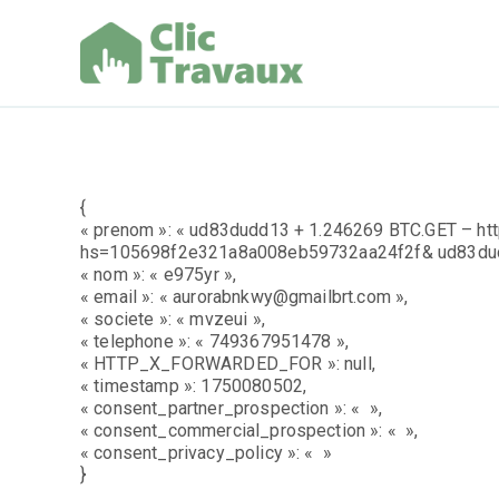
Aller
au
contenu
Clic Trav
{
« prenom »: « ud83dudd13 + 1.246269 BTC.GET – h
hs=105698f2e321a8a008eb59732aa24f2f& ud83dud
« nom »: « e975yr »,
« email »: « aurorabnkwy@gmailbrt.com »,
« societe »: « mvzeui »,
« telephone »: « 749367951478 »,
« HTTP_X_FORWARDED_FOR »: null,
« timestamp »: 1750080502,
« consent_partner_prospection »: « »,
« consent_commercial_prospection »: « »,
« consent_privacy_policy »: « »
}