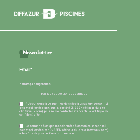
Newsletter
* champs obligatoires
politique de gestion des données
* Je consens à ce que mes données à caractère personnel
soient collectées afin que la société ONSSEN (éditeur du site
clictravaux.com) puisse me contacter et accepte la Politique de
confidentialité.
Je consens à ce que mes données à caractère personnel
soient collectées par ONSSEN (éditeur du site clictravaux.com)
à des fins de prospection commerciale.