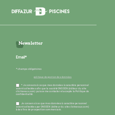
Newsletter
* champs obligatoires
politique de gestion des données
* Je consens à ce que mes données à caractère personnel
soient collectées afin que la société ONSSEN (éditeur du site
clictravaux.com) puisse me contacter et accepte la Politique de
confidentialité.
Je consens à ce que mes données à caractère personnel
soient collectées par ONSSEN (éditeur du site clictravaux.com)
à des fins de prospection commerciale.