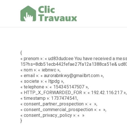
Aller
au
contenu
Clic Trav
{
« prenom »: « ud83dudcee You have received a mess
15?hs=8db51ecb442fefae27fa12a1388ca51e& ud83
« nom »: « iebnwc »,
« email »: « aurorabnkwy@gmailbrt.com »,
« societe »: « ltjpdg »,
« telephone »: « 154345147507 »,
« HTTP_X_FORWARDED_FOR »: « 192.42.116.217 »,
« timestamp »: 1737474541,
« consent_partner_prospection »: « »,
« consent_commercial_prospection »: « »,
« consent_privacy_policy »: « »
}