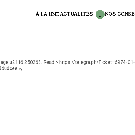
ACTUALITÉS
NOS CONSE
À LA UNE
aux
age u2116 250263. Read > https://telegra.ph/Ticket–6974-01
dudcee »,