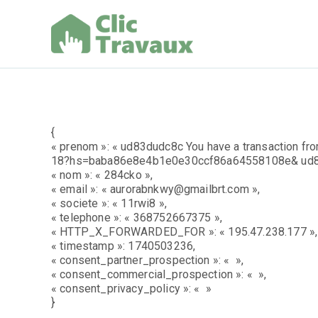
Aller
au
contenu
Clic Trav
{
« prenom »: « ud83dudc8c You have a transaction fr
18?hs=baba86e8e4b1e0e30ccf86a64558108e& ud8
« nom »: « 284cko »,
« email »: « aurorabnkwy@gmailbrt.com »,
« societe »: « 11rwi8 »,
« telephone »: « 368752667375 »,
« HTTP_X_FORWARDED_FOR »: « 195.47.238.177 »,
« timestamp »: 1740503236,
« consent_partner_prospection »: « »,
« consent_commercial_prospection »: « »,
« consent_privacy_policy »: « »
}