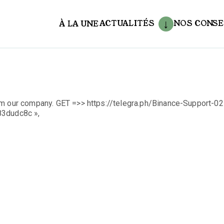
ACTUALITÉS
NOS CONSE
À LA UNE
aux
om our company. GET =>> https://telegra.ph/Binance-Support-02
3dudc8c »,