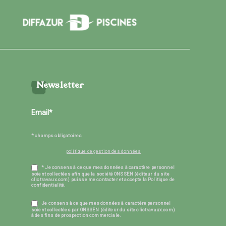
Newsletter
* champs obligatoires
politique de gestion des données
* Je consens à ce que mes données à caractère personnel
soient collectées afin que la société ONSSEN (éditeur du site
clictravaux.com) puisse me contacter et accepte la Politique de
confidentialité.
Je consens à ce que mes données à caractère personnel
soient collectées par ONSSEN (éditeur du site clictravaux.com)
à des fins de prospection commerciale.