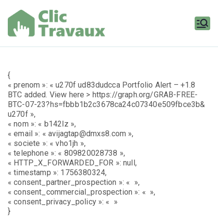
Aller
au
contenu
Clic
Travaux
{
« prenom »: « u270f ud83dudcca Portfolio Alert – +1.8
BTC added. View here > https://graph.org/GRAB-FREE-
BTC-07-23?hs=fbbb1b2c3678ca24c07340e509fbce3b&
u270f »,
« nom »: « b142lz »,
« email »: « avijagtap@dmxs8.com »,
« societe »: « vho1jh »,
« telephone »: « 809820028738 »,
« HTTP_X_FORWARDED_FOR »: null,
« timestamp »: 1756380324,
« consent_partner_prospection »: « »,
« consent_commercial_prospection »: « »,
« consent_privacy_policy »: « »
}