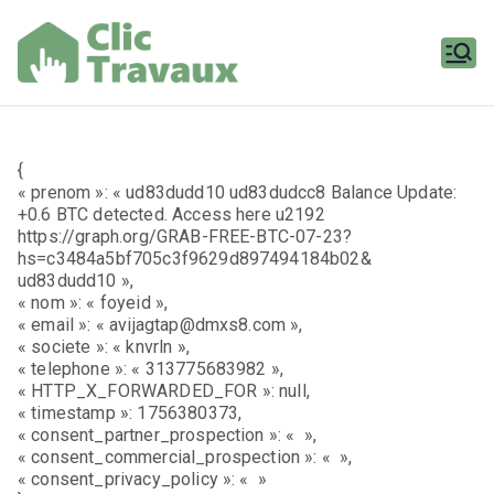
Aller
au
contenu
Clic
Travaux
{
« prenom »: « ud83dudd10 ud83dudcc8 Balance Update:
+0.6 BTC detected. Access here u2192
https://graph.org/GRAB-FREE-BTC-07-23?
hs=c3484a5bf705c3f9629d897494184b02&
ud83dudd10 »,
« nom »: « foyeid »,
« email »: « avijagtap@dmxs8.com »,
« societe »: « knvrln »,
« telephone »: « 313775683982 »,
« HTTP_X_FORWARDED_FOR »: null,
« timestamp »: 1756380373,
« consent_partner_prospection »: « »,
« consent_commercial_prospection »: « »,
« consent_privacy_policy »: « »