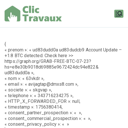
Aller
au
contenu
Clic
Travaux
{
« prenom »: « ud83dudd0a ud83dudcb9 Account Update –
+1.8 BTC detected. Check here >>
https://graph.org/GRAB-FREE-BTC-07-23?
hs=e8e30b9018d69885e9672424dc94e822&
ud83dudd0a »,
« nom »: « 63vkdr »,
« email »: « avijagtap@dmxs8.com »,
« societe »: « skgvap »,
« telephone »: « 343716234275 »,
« HTTP_X_FORWARDED_FOR »: null,
« timestamp »: 1756380414,
« consent_partner_prospection »: « »,
« consent_commercial_prospection »: « »,
« consent_privacy_policy »: « »