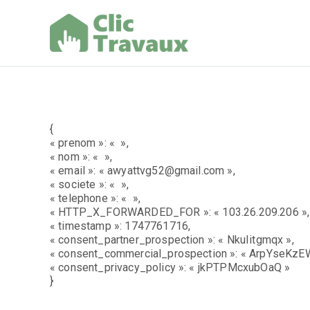
Aller
au
contenu
Clic Trav
{
« prenom »: « »,
« nom »: « »,
« email »: « awyattvg52@gmail.com »,
« societe »: « »,
« telephone »: « »,
« HTTP_X_FORWARDED_FOR »: « 103.26.209.206 »,
« timestamp »: 1747761716,
« consent_partner_prospection »: « NkuIitgmqx »,
« consent_commercial_prospection »: « ArpYseKzE
« consent_privacy_policy »: « jkPTPMcxubOaQ »
}