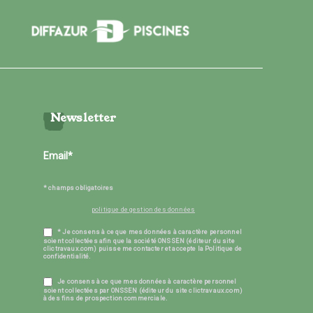
Newsletter
* champs obligatoires
politique de gestion des données
* Je consens à ce que mes données à caractère personnel
soient collectées afin que la société ONSSEN (éditeur du site
clictravaux.com) puisse me contacter et accepte la Politique de
confidentialité.
Je consens à ce que mes données à caractère personnel
soient collectées par ONSSEN (éditeur du site clictravaux.com)
à des fins de prospection commerciale.