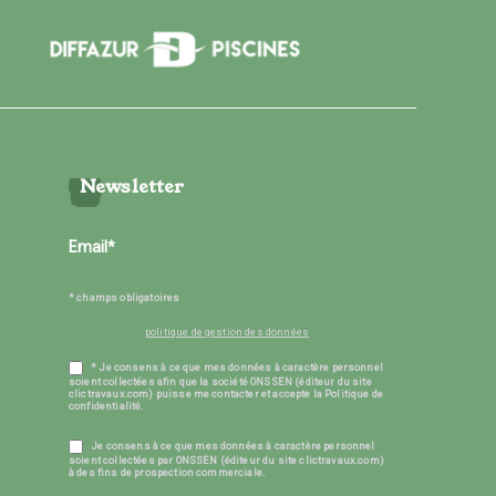
Newsletter
* champs obligatoires
politique de gestion des données
* Je consens à ce que mes données à caractère personnel
soient collectées afin que la société ONSSEN (éditeur du site
clictravaux.com) puisse me contacter et accepte la Politique de
confidentialité.
Je consens à ce que mes données à caractère personnel
soient collectées par ONSSEN (éditeur du site clictravaux.com)
à des fins de prospection commerciale.