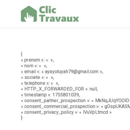
Aller
au
contenu
Clic Trav
{
« prenom »: « »,
« nom »: « »,
« email »: « ayayotuyah79@gmail.com »,
« societe »: « »,
« telephone »: « »,
« HTTP_X_FORWARDED_FOR »: null,
« timestamp »: 1755801039,
« consent_partner_prospection »: « MkNqJUqYOOlDI
« consent_commercial_prospection »: « gOspUKASM
« consent_privacy_policy »: « lVuVpLtmcd »
}