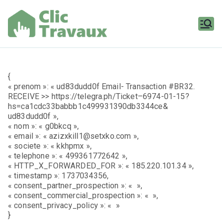
Aller
au
contenu
Clic
Travaux
{
« prenom »: « ud83dudd0f Email- Transaction #BR32.
RECEIVE >> https://telegra.ph/Ticket–6974-01-15?
hs=ca1cdc33babbb1c499931390db3344ce&
ud83dudd0f »,
« nom »: « g0bkcq »,
« email »: « azizxkill1@setxko.com »,
« societe »: « kkhpmx »,
« telephone »: « 499361772642 »,
« HTTP_X_FORWARDED_FOR »: « 185.220.101.34 »,
« timestamp »: 1737034356,
« consent_partner_prospection »: « »,
« consent_commercial_prospection »: « »,
« consent_privacy_policy »: « »
}