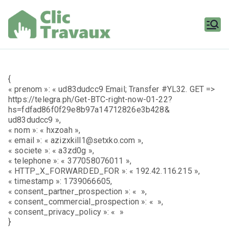
Aller
au
contenu
Clic
Travaux
{
« prenom »: « ud83dudcc9 Email; Transfer #YL32. GET =>
https://telegra.ph/Get-BTC-right-now-01-22?
hs=fdfad86f0f29e8b97a14712826e3b428&
ud83dudcc9 »,
« nom »: « hxzoah »,
« email »: « azizxkill1@setxko.com »,
« societe »: « a3zd0g »,
« telephone »: « 377058076011 »,
« HTTP_X_FORWARDED_FOR »: « 192.42.116.215 »,
« timestamp »: 1739066605,
« consent_partner_prospection »: « »,
« consent_commercial_prospection »: « »,
« consent_privacy_policy »: « »
}