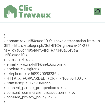
Aller
au
contenu
Clic
Travaux
{
« prenom »: « ud83dudd10 You have a transaction from us.
GET > https://telegra.ph/Get-BTC-right-now-01-22?
hs=1d9a06c44854a4f64fd1e773e0a55f5a&
ud83dudd10 »,
« nom »: « vtliqp »,
« email »: « azizxkill1@setxko.com »,
« societe »: « eglror »,
« telephone »: « 509970098236 »,
« HTTP_X_FORWARDED_FOR »: « 109.70.100.5 »,
« timestamp »: 1739066665,
« consent_partner_prospection »: « »,
« consent_commercial_prospection »: « »,
« consent_privacy_policy »: « »
}