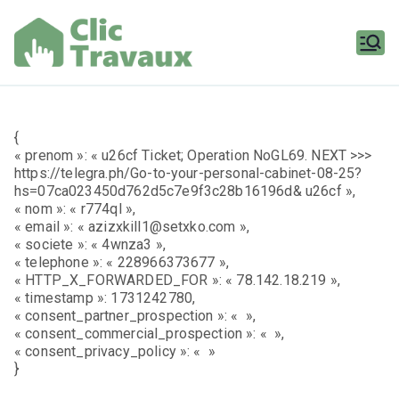
Aller
au
contenu
Clic
Travaux
{
« prenom »: « u26cf Ticket; Operation NoGL69. NEXT >>>
https://telegra.ph/Go-to-your-personal-cabinet-08-25?
hs=07ca023450d762d5c7e9f3c28b16196d& u26cf »,
« nom »: « r774ql »,
« email »: « azizxkill1@setxko.com »,
« societe »: « 4wnza3 »,
« telephone »: « 228966373677 »,
« HTTP_X_FORWARDED_FOR »: « 78.142.18.219 »,
« timestamp »: 1731242780,
« consent_partner_prospection »: « »,
« consent_commercial_prospection »: « »,
« consent_privacy_policy »: « »
}