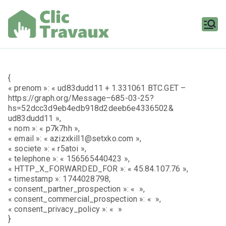
Aller
au
contenu
Clic
Travaux
{
« prenom »: « ud83dudd11 + 1.331061 BTC.GET –
https://graph.org/Message–685-03-25?
hs=52dcc3d9eb4edb918d2deeb6e4336502&
ud83dudd11 »,
« nom »: « p7k7hh »,
« email »: « azizxkill1@setxko.com »,
« societe »: « r5atoi »,
« telephone »: « 156565440423 »,
« HTTP_X_FORWARDED_FOR »: « 45.84.107.76 »,
« timestamp »: 1744028798,
« consent_partner_prospection »: « »,
« consent_commercial_prospection »: « »,
« consent_privacy_policy »: « »
}