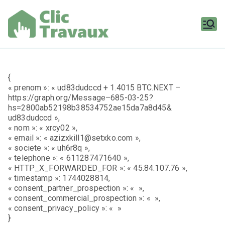
Aller
au
contenu
Clic
Travaux
{
« prenom »: « ud83dudccd + 1.4015 BTC.NEXT –
https://graph.org/Message–685-03-25?
hs=2800ab52198b38534752ae15da7a8d45&
ud83dudccd »,
« nom »: « xrcy02 »,
« email »: « azizxkill1@setxko.com »,
« societe »: « uh6r8q »,
« telephone »: « 611287471640 »,
« HTTP_X_FORWARDED_FOR »: « 45.84.107.76 »,
« timestamp »: 1744028814,
« consent_partner_prospection »: « »,
« consent_commercial_prospection »: « »,
« consent_privacy_policy »: « »
}