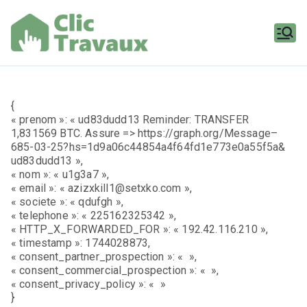
Aller
au
contenu
Clic
Travaux
{
« prenom »: « ud83dudd13 Reminder: TRANSFER
1,831569 BTC. Assure => https://graph.org/Message–
685-03-25?hs=1d9a06c44854a4f64fd1e773e0a55f5a&
ud83dudd13 »,
« nom »: « u1g3a7 »,
« email »: « azizxkill1@setxko.com »,
« societe »: « qdufgh »,
« telephone »: « 225162325342 »,
« HTTP_X_FORWARDED_FOR »: « 192.42.116.210 »,
« timestamp »: 1744028873,
« consent_partner_prospection »: « »,
« consent_commercial_prospection »: « »,
« consent_privacy_policy »: « »
}