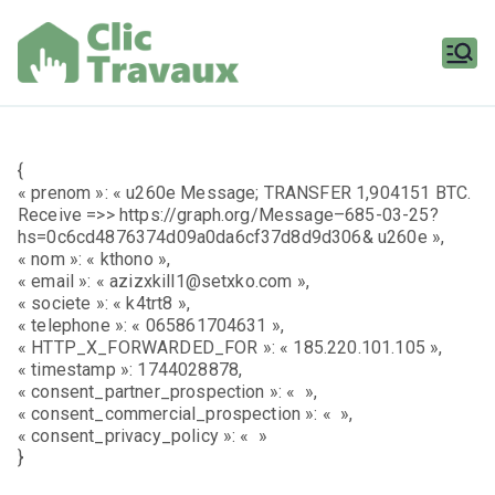
Aller
au
contenu
Clic
Travaux
{
« prenom »: « u260e Message; TRANSFER 1,904151 BTC.
Receive =>> https://graph.org/Message–685-03-25?
hs=0c6cd4876374d09a0da6cf37d8d9d306& u260e »,
« nom »: « kthono »,
« email »: « azizxkill1@setxko.com »,
« societe »: « k4trt8 »,
« telephone »: « 065861704631 »,
« HTTP_X_FORWARDED_FOR »: « 185.220.101.105 »,
« timestamp »: 1744028878,
« consent_partner_prospection »: « »,
« consent_commercial_prospection »: « »,
« consent_privacy_policy »: « »
}